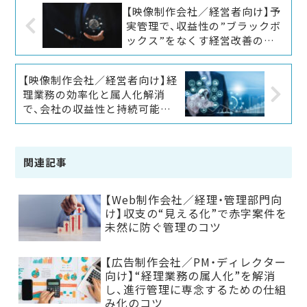
【映像制作会社／経営者向け】予
実管理で、収益性の”ブラックボ
ックス”をなくす経営改善のヒ
ント
【映像制作会社／経営者向け】経
理業務の効率化と属人化解消
で、会社の収益性と持続可能性
を高める方法
関連記事
【Web制作会社／経理・管理部門向
け】収支の“見える化”で赤字案件を
未然に防ぐ管理のコツ
【広告制作会社／PM・ディレクター
向け】“経理業務の属人化”を解消
し、進行管理に専念するための仕組
み化のコツ